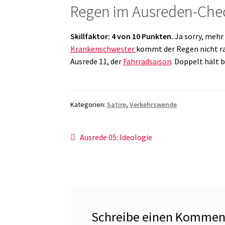
Regen im Ausreden-Che
Skillfaktor:
4 von 10 Punkten.
Ja sorry, mehr 
Krankenschwester
kommt der Regen nicht ran
Ausrede 11, der
Fahrradsaison
. Doppelt hält b
Kategorien:
Satire
,
Verkehrswende
Beitragsnavigation
Vorheriger
Ausrede 05: Ideologie
Beitrag:
Schreibe einen Kommen