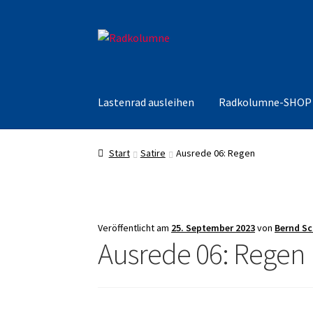
Zur
Zum
Navigation
Inhalt
springen
springen
Lastenrad ausleihen
Radkolumne-SHOP
Start
Satire
Ausrede 06: Regen
Veröffentlicht am
25. September 2023
von
Bernd S
Ausrede 06: Regen