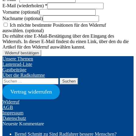
E-Mail (wiederholen)
*
Vorname
(optional)
Nachname
(optional)
Ich möchte bestimmte Positionen für den Widerruf
auswählen.
(optional)
Du erhältst eine E-Mail-Bestätigung über den Eingang des
Widerrufs. In dieser E-Mail findest du einen Link, über den du die
Artikel für den Widerruf auswählen kannst.
Widerruf bestätigen
Unsere Themen
Lastenrad-Liste
Gastbeiträge
Über die Radkolumne
Suchen
nach:
Vertrag widerrufen
Widerruf
AGB
Impressum
Datenschutz
Neueste Kommentare
Bernd Schmitt
zu
Sind Radfahrer bessere Menschen?