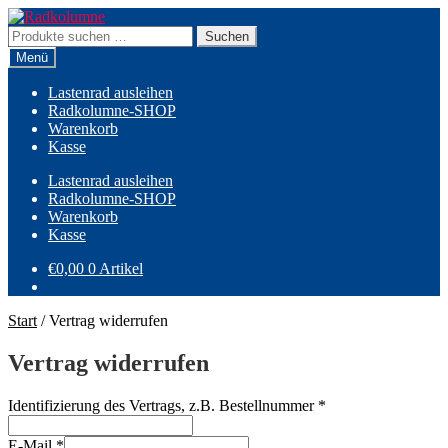
Zur
Zum
Navigation
Inhalt
Suchen
Suchen
springen
springen
nach:
Menü
Lastenrad ausleihen
Radkolumne-SHOP
Warenkorb
Kasse
Lastenrad ausleihen
Radkolumne-SHOP
Warenkorb
Kasse
€
0,00
0 Artikel
Start
/
Vertrag widerrufen
Vertrag widerrufen
Identifizierung des Vertrags, z.B. Bestellnummer
*
E-Mail
*