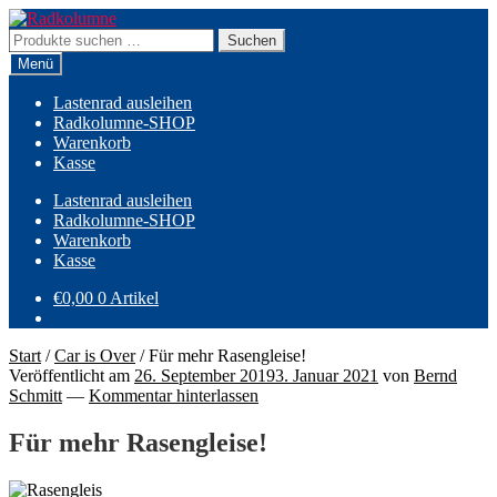
Zur
Zum
Navigation
Inhalt
Suchen
Suchen
springen
springen
nach:
Menü
Lastenrad ausleihen
Radkolumne-SHOP
Warenkorb
Kasse
Lastenrad ausleihen
Radkolumne-SHOP
Warenkorb
Kasse
€
0,00
0 Artikel
Start
/
Car is Over
/
Für mehr Rasengleise!
Veröffentlicht am
26. September 2019
3. Januar 2021
von
Bernd
Schmitt
—
Kommentar hinterlassen
Für mehr Rasengleise!