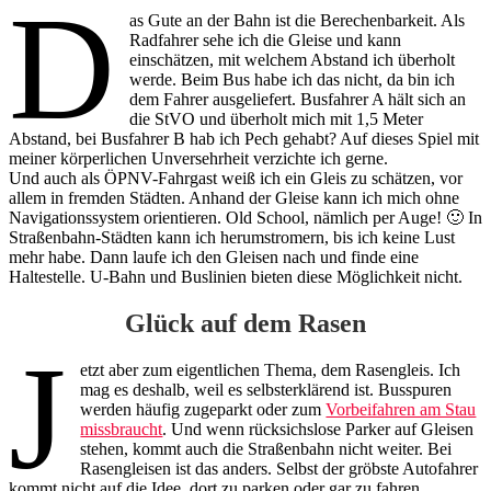
D
as Gute an der Bahn ist die Berechenbarkeit. Als
Radfahrer sehe ich die Gleise und kann
einschätzen, mit welchem Abstand ich überholt
werde. Beim Bus habe ich das nicht, da bin ich
dem Fahrer ausgeliefert. Busfahrer A hält sich an
die StVO und überholt mich mit 1,5 Meter
Abstand, bei Busfahrer B hab ich Pech gehabt? Auf dieses Spiel mit
meiner körperlichen Unversehrheit verzichte ich gerne.
Und auch als ÖPNV-Fahrgast weiß ich ein Gleis zu schätzen, vor
allem in fremden Städten. Anhand der Gleise kann ich mich ohne
Navigationssystem orientieren. Old School, nämlich per Auge! 🙂 In
Straßenbahn-Städten kann ich herumstromern, bis ich keine Lust
mehr habe. Dann laufe ich den Gleisen nach und finde eine
Haltestelle. U-Bahn und Buslinien bieten diese Möglichkeit nicht.
Glück auf dem Rasen
J
etzt aber zum eigentlichen Thema, dem Rasengleis. Ich
mag es deshalb, weil es selbsterklärend ist. Busspuren
werden häufig zugeparkt oder zum
Vorbeifahren am Stau
missbraucht
. Und wenn rücksichslose Parker auf Gleisen
stehen, kommt auch die Straßenbahn nicht weiter. Bei
Rasengleisen ist das anders. Selbst der gröbste Autofahrer
kommt nicht auf die Idee, dort zu parken oder gar zu fahren.