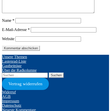
Name
*
E-Mail-Adresse
*
Website
Unsere Themen
Lastenrad-Liste
Gastbeiträge
Über die Radkolumne
Suchen
nach:
Vertrag widerrufen
Widerruf
AGB
Impressum
Datenschutz
Neueste Kommentare