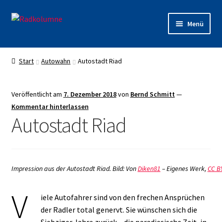
Zur
Zum
Menü
Navigation
Inhalt
springen
springen
Lastenrad ausleihen
Start
Autowahn
Autostadt Riad
Radkolumne-SHOP
Veröffentlicht am
7. Dezember 2018
von
Bernd Schmitt
—
Warenkorb
Kommentar hinterlassen
Autostadt Riad
Kasse
Impression aus der Autostadt Riad. Bild: Von
Diken81
– Eigenes Werk,
CC BY
V
iele Autofahrer sind von den frechen Ansprüchen
der Radler total genervt. Sie wünschen sich die
Siebziger Jahre zurück – die paradiesische Zeit, in