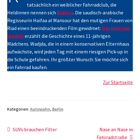
tatsächlich ein weiblicher Fahrradclub, die
Heldinnen nennen sich
Bisklita
. Die saudisch-arabische
Regisseurin Haifaa al Mansour hat den mutigen Frauen von
Riad einen beeindruckenden Film gewidmet:
Das Mädchen
Wadjda
erzählt die Geschichte eines 11-jährigen
Mädchens. Wadjda, die in einem konservativen Elternhaus
aufwächste, wird jeden Tag mit einem riesigen Pick-up in
die Schule gefahren. Ihr größter Wunsch: Sie möchte sich
ein Fahrrad kaufen.
Zur Startseite
Kategorien:
Autowahn
,
Berlin
Beitragsnavigation
Vorheriger
Nächster
SUVs brauchen Filter
Nase an Nase in
Beitrag:
Beitrag:
Fahrradstraße