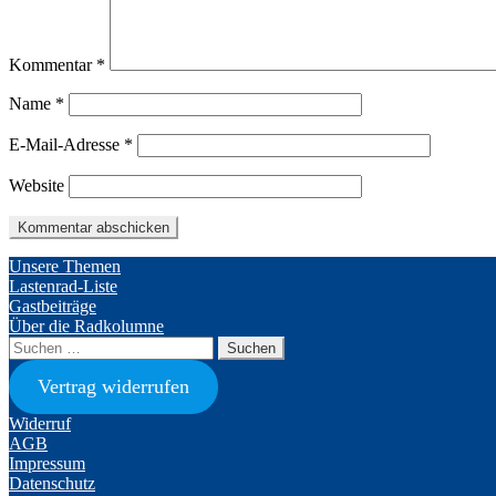
Kommentar
*
Name
*
E-Mail-Adresse
*
Website
Unsere Themen
Lastenrad-Liste
Gastbeiträge
Über die Radkolumne
Suchen
nach:
Vertrag widerrufen
Widerruf
AGB
Impressum
Datenschutz