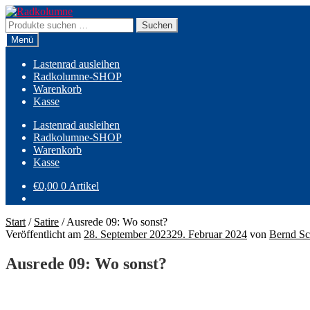
Zur
Zum
Navigation
Inhalt
Suchen
Suchen
springen
springen
nach:
Menü
Lastenrad ausleihen
Radkolumne-SHOP
Warenkorb
Kasse
Lastenrad ausleihen
Radkolumne-SHOP
Warenkorb
Kasse
€
0,00
0 Artikel
Start
/
Satire
/
Ausrede 09: Wo sonst?
Veröffentlicht am
28. September 2023
29. Februar 2024
von
Bernd Sc
Ausrede 09: Wo sonst?