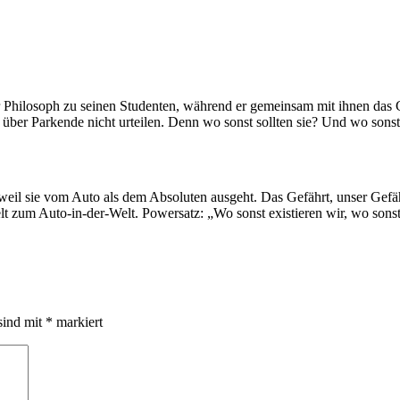
r Philosoph zu seinen Studenten, während er gemeinsam mit ihnen das G
n über Parkende nicht urteilen. Denn wo sonst sollten sie? Und wo son
weil sie vom Auto als dem Absoluten ausgeht. Das Gefährt, unser Gefä
lt zum Auto-in-der-Welt. Powersatz: „Wo sonst existieren wir, wo sons
sind mit
*
markiert