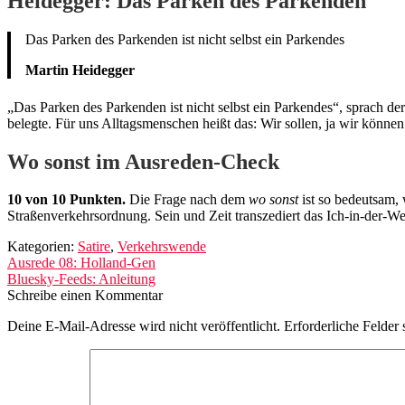
Heidegger: Das Parken des Parkenden
Das Parken des Parkenden ist nicht selbst ein Parkendes
Martin Heidegger
„Das Parken des Parkenden ist nicht selbst ein Parkendes“, sprach de
belegte. Für uns Alltagsmenschen heißt das: Wir sollen, ja wir könne
Wo sonst im Ausreden-Check
10 von 10 Punkten.
Die Frage nach dem
wo sonst
ist so bedeutsam, 
Straßenverkehrsordnung. Sein und Zeit transzediert das Ich-in-der-We
Kategorien:
Satire
,
Verkehrswende
Beitragsnavigation
Vorheriger
Ausrede 08: Holland-Gen
Beitrag:
Nächster
Bluesky-Feeds: Anleitung
Beitrag:
Schreibe einen Kommentar
Deine E-Mail-Adresse wird nicht veröffentlicht.
Erforderliche Felder 